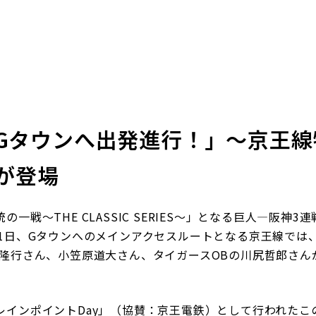
Gタウンへ出発進行！」～京王線
が登場
戦～THE CLASSIC SERIES～」となる巨人―阪神
31日、Gタウンへのメインアクセスルートとなる京王線では
水隆行さん、小笠原道大さん、タイガースOBの川尻哲郎さん
インポイントDay」（協賛：京王電鉄）として行われたこ