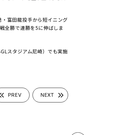
発・富田龍投手から短イニング
3戦全勝で連勝を5に伸ばしま
戦（SGLスタジアム尼崎）でも実施
PREV
NEXT