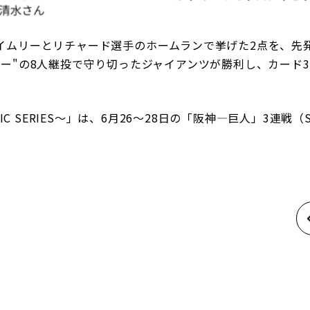
ムリーとリチャード選手のホームランで挙げた2点を、先
ー"の8人継投で守り切ったジャイアンツが勝利し、カード
IC SERIES～」は、6月26～28日の「阪神―巨人」3連