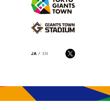
⁄
JA
EN